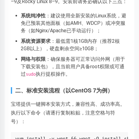
–9及Rocky Linux 8–9。安装前请务必确认以下三点：
系统纯净性
：建议使用全新安装的Linux系统，避
免已预装其他面板（如AMH、WDCP）或冲突服
务（如Nginx/Apache已手动运行）；
系统资源要求
：最低需1核1GB内存（推荐2核
2GB以上），硬盘剩余空间≥10GB；
网络与权限
：确保服务器可正常访问外网（用于
下载安装包），且当前用户具备root权限或可通
过
执行提权操作。
sudo
二、标准安装流程（以CentOS 7为例）
宝塔提供一键脚本安装方式，兼容性高、成功率高。
执行以下命令（请逐行复制粘贴，注意空格与符
号）：
yum install -y wget && wget -O install.sh ht