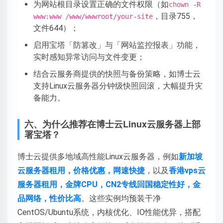
为网站根目录设置正确的文件权限（如
chown -R
，目录755，
www:www /www/wwwroot/your-site
文件644）；
启用宝塔「防篡改」与「网站监控报表」功能，
实时感知异常访问与文件变更；
结合云服务商提供的快照与备份策略，如博士云
支持Linux云服务器分钟级快照回滚，大幅提升灾
备能力。
六、为什么推荐在博士云Linux云服务器上部
署宝塔？
博士云提供多地域高性能Linux云服务器，例如
新加坡
云服务器租用，价格优惠，网速快捷
，以及
香港vps云
服务器租用，金牌CPU，CN2专线回国稳定性好，金
品网络，性价比高
。这些实例均预装干净
CentOS/Ubuntu系统，内核优化、IO性能优异，搭配