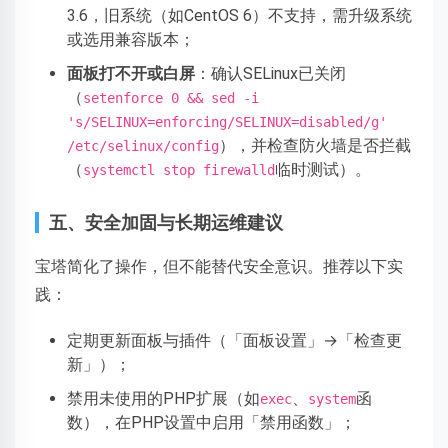
3.6，旧系统（如CentOS 6）不支持，需升级系统
或选用兼容版本；
面板打不开或白屏
：确认SELinux已关闭
（
setenforce 0 && sed -i
's/SELINUX=enforcing/SELINUX=disabled/g'
），并检查防火墙是否拦截
/etc/selinux/config
（
临时测试）。
systemctl stop firewalld
五、安全加固与长期运维建议
宝塔简化了操作，但不能替代安全意识。推荐以下实
践：
定期更新面板与插件（「面板设置」→「检查更
新」）；
禁用未使用的PHP扩展（如
、
函
exec
system
数），在PHP设置中启用「禁用函数」；