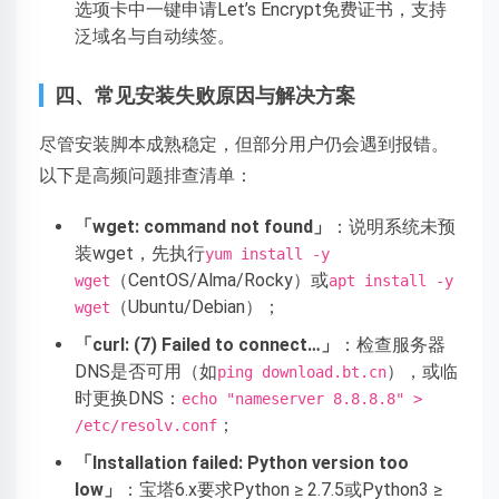
选项卡中一键申请Let’s Encrypt免费证书，支持
泛域名与自动续签。
四、常见安装失败原因与解决方案
尽管安装脚本成熟稳定，但部分用户仍会遇到报错。
以下是高频问题排查清单：
「wget: command not found」
：说明系统未预
装wget，先执行
yum install -y
（CentOS/Alma/Rocky）或
wget
apt install -y
（Ubuntu/Debian）；
wget
「curl: (7) Failed to connect…」
：检查服务器
DNS是否可用（如
），或临
ping download.bt.cn
时更换DNS：
echo "nameserver 8.8.8.8" >
；
/etc/resolv.conf
「Installation failed: Python version too
low」
：宝塔6.x要求Python ≥ 2.7.5或Python3 ≥