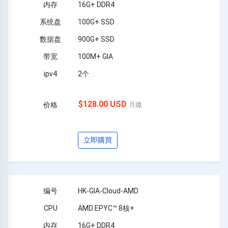
16G+ DDR4
100G+ SSD
900G+ SSD
100M+ GIA
2个
$128.00 USD
月繳
立即購買
HK-GIA-Cloud-AMD
AMD EPYC™ 8核+
16G+ DDR4