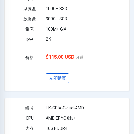
100G+ SSD
900G+ SSD
100M+ GIA
2个
$115.00 USD
月繳
立即購買
HK-CDIA-Cloud-AMD
AMD EPYC 8核+
16G+ DDR4