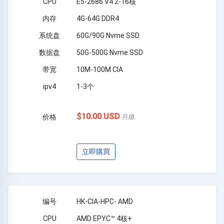
E5-2686 V4 2-16核
4G-64G DDR4
60G/90G Nvme SSD
50G-500G Nvme SSD
10M-100M CIA
1-3个
$10.00 USD
月繳
立即購買
HK-CIA-HPC- AMD
AMD EPYC™ 4核+