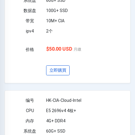
60G+ SSD
100G+ SSD
10M+ CIA
2个
$50.00 USD
月繳
立即購買
HK-CIA-Cloud-Intel
E5 2696v4 4核+
4G+ DDR4
60G+ SSD