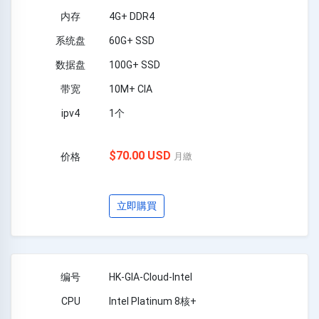
4G+ DDR4
60G+ SSD
100G+ SSD
10M+ CIA
1个
$70.00 USD
月繳
立即購買
HK-GIA-Cloud-Intel
Intel Platinum 8核+