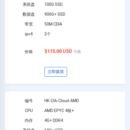
100G SSD
900G+ SSD
50M CDIA
2个
$115.00 USD
月繳
立即購買
HK-CIA-Cloud-AMD
AMD EPYC 4核+
4G+ DDR4