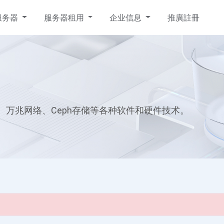
服务器
服务器租用
企业信息
推廣註冊
日本云服务器
美国站群服务器
韩国云服务器
美国SEO服务器
选择您的日本云主机计划
美国站群服务器高端配置
韩国服务器租用完美计划
美国多IP集群主机254IP，1000M
独享宽带，稳定安全
万兆网络、Ceph存储等各种软件和硬件技术。
越南云服务器
香港站群服务器
柬埔寨云服务器
韩国服务器
户
越南云服务器租用，请联系客户
香港站群服务器，多IP独立服务
柬埔寨云服务器租用，请联系客
韩国服务器
经理
器，稳定高效快速。
户经理
香港服务器租赁
新加坡服务器
务
香港服务器租赁，免备案，大带
新加坡服务器
宽。