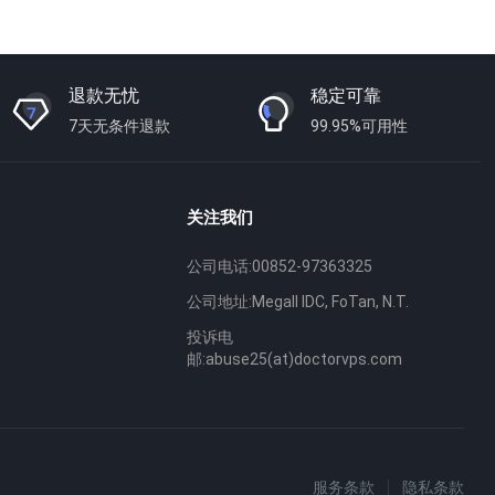
退款无忧
稳定可靠
7天无条件退款
99.95%可用性
关注我们
公司电话:00852-97363325
公司地址:MegaII IDC, FoTan, N.T.
投诉电
邮:abuse25(at)doctorvps.com
服务条款
隐私条款