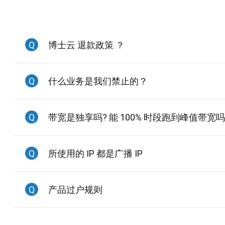
Q
博士云 退款政策 ？
Q
什么业务是我们禁止的？
Q
带宽是独享吗? 能 100% 时段跑到峰值带宽
Q
所使用的 IP 都是广播 IP
Q
产品过户规则