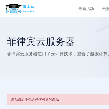
最新活动
云
定制服务
定制服务
云服务器
物理服务器
有定制需求？
有定制需求？
香港云服务器
香港服务器
菲律宾云服务器
对产品有疑问？
对产品有疑问？
选择您的香港云主机计划
香港cn2服务器租用
云产品均接受定制
云产品均接受定制
菲律宾云服务器使用了云计算技术，整合了超级计算、
购买请联系：
购买请联系：
泰国云服务器
香港高速服务器
bellavps
bellavps
泰国云服务器租用，请联系客
香港高速服务器
经理
越南服务器
越南服务器，越南高性价比服
器，为您的数据保驾护航。
產品群組不包含任何可見的產品