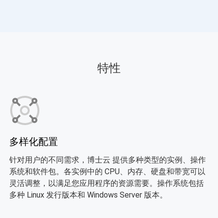
美国物理服务器
澳洲服务器
，
美国PN机房，大带宽，免备案。
澳大利亚服务器，大带宽，免备
案，快速开通。
西班牙服务器
南非服务器
特性
西班牙服务器，网路资源直接接
南非服务器，性能稳定，机房直
入世界一级骨干网路，为全球最
销，宽带充足。
大规模的网路之一。
多样化配置
针对用户的不同需求，博士云 提供多种类型的实例、操作
系统和软件包。各实例中的 CPU、内存、硬盘和带宽可以
灵活调整，以满足您应用程序的资源需要。操作系统包括
多种 Linux 发行版本和 Windows Server 版本。