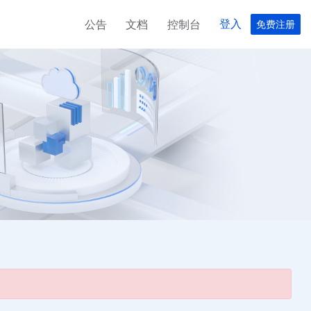
登入
公告
文档
控制台
免费注册
台湾云服务器
美国服务器租用
新加坡云服务器
美国网站服务器
租用台湾云服务器计划，请联系
美国服务器租用
新加坡vps云服务器租用完美计划
美国洛杉矶PS机房直销服务器
服务器经理
菲律宾云服务器
日本服务器
美国云服务器
台湾服务器
菲律宾云服务器租用，请联系客
日本服务器，网路资源直接接入
美国云服务器租用优惠计划，请
台湾服务器，性能稳定，机房直
户经理
世界一级骨干网路，为全球最大
联系客户经理
销，宽带充足。
规模的网路之一。
香港服务器租用
菲律宾服务器
香港ML机房，优化网络，高效，
菲律宾服务器租用，免备案，快
稳定。
速开通。